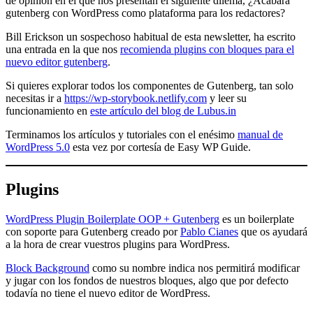
de opinión en el que nos presentan el siguiente dilema, ¿Acabará
gutenberg con WordPress como plataforma para los redactores?
Bill Erickson un sospechoso habitual de esta newsletter, ha escrito
una entrada en la que nos
recomienda plugins con bloques para el
nuevo editor gutenberg
.
Si quieres explorar todos los componentes de Gutenberg, tan solo
necesitas ir a
https://wp-storybook.netlify.com
y leer su
funcionamiento en
este artículo del blog de Lubus.in
Terminamos los artículos y tutoriales con el enésimo
manual de
WordPress 5.0
esta vez por cortesía de Easy WP Guide.
Plugins
WordPress Plugin Boilerplate OOP + Gutenberg
es un boilerplate
con soporte para Gutenberg creado por
Pablo Cianes
que os ayudará
a la hora de crear vuestros plugins para WordPress.
Block Background
como su nombre indica nos permitirá modificar
y jugar con los fondos de nuestros bloques, algo que por defecto
todavía no tiene el nuevo editor de WordPress.