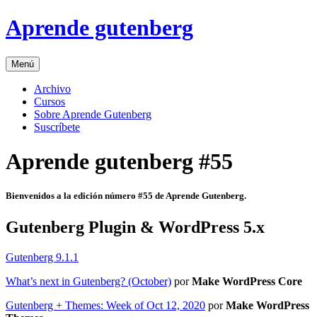
Skip
Aprende gutenberg
to
content
Menú
Archivo
Cursos
Sobre Aprende Gutenberg
Suscríbete
Aprende gutenberg #55
Bienvenidos a la edición número #55 de Aprende Gutenberg.
Gutenberg Plugin & WordPress 5.x
Gutenberg 9.1.1
What’s next in Gutenberg? (October)
por
Make WordPress Core
Gutenberg + Themes: Week of Oct 12, 2020
por
Make WordPress