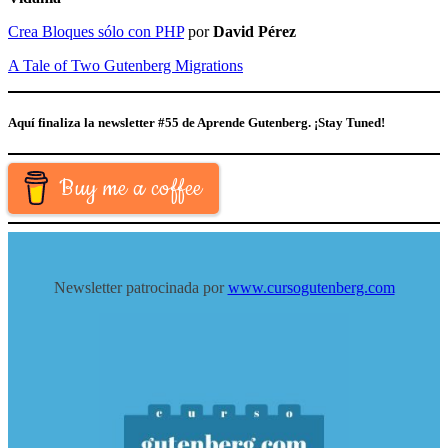
Crea Bloques sólo con PHP
por
David Pérez
A Tale of Two Gutenberg Migrations
Aquí finaliza la newsletter #55 de Aprende Gutenberg.
¡Stay Tuned!
Buy me a coffee
Newsletter patrocinada por
www.cursogutenberg.com